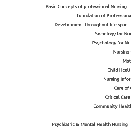
Basi
Dev
Ps