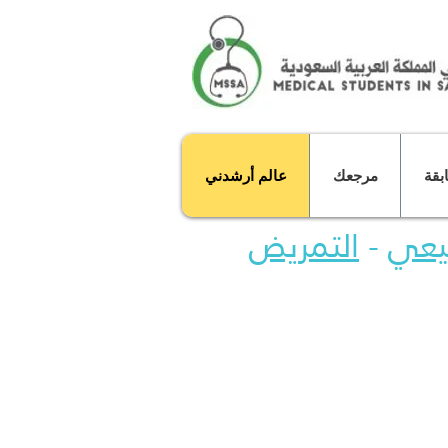
بقة
مرجعك
عالم أرشدني
بيعي
-
التمريض