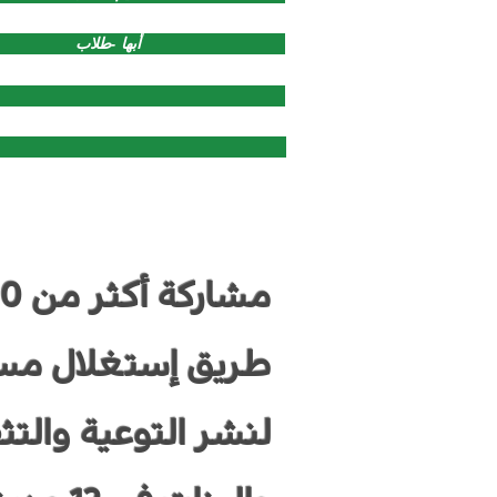
أبها -طلاب
طريق إستغلال مسا