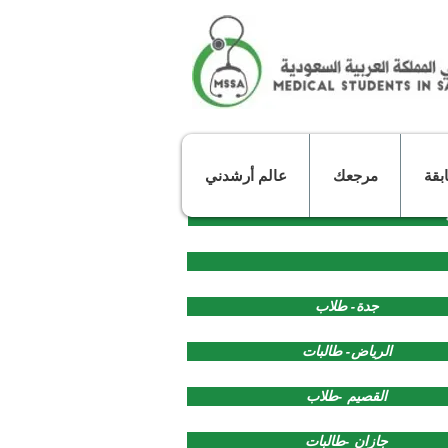
بقة
مرجعك
عالم أرشدني
جدة- طلاب
الرياض- طالبات
القصيم -طلاب
جازان -طالبات