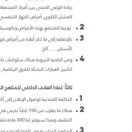
زيادة الوعي الصحي بين أفراد المجتمعا
الفشل الكلوي, أمراض الجهاز التنفسي وا
توعية المجتمع بهذه الأمراض وبالوسيل
بالإضافة إلى ما ذكر أعلاه من أمراض فهن
الأسنان ......الخ.
ومن الناحية التربوية هناك سلوكيات خاط
الكبير, العبارات البذيئة للفرق الرياضية 
ثالثاً: لماذا الغلاف الداخلي للمناهج ا
التكلفة المتدنية لوصول الإعلان إلى أك
هناك ما يقارب من 
التثقيف وهذا سيوفر لنا 300 مادة تثقيفية تخاطب جميع الأعمار والفئات.
المناهج الدراسية في المملكة توزع مجان