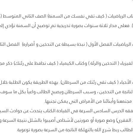
كتاب الرياضيات ( كيف تقي نفسك من السمنة) الصف الثاني المتوسط (
. فعلى مدار ثلاثة سنوات بصورة تدريجية تم توضيح أن السمنة تؤدي إلى 
ب الرياضيات الفصل الأول ( نبذة بسيطة عن التدخين و أضراره) الفصل الثا
يزياء ( التدخين والرئة ) وكتاب الكيمياء ( كيف تحافظ على رئتك) ذكر م
الأحياء ( كيف تقي رئتك من السرطان). بهذه الطريقة يكون الطلبة خلال م
ناتجة من التدخين ، وسبب السرطان ويصبح الطالب واعياً بكل ما سوف تُ
مجتمعنا وأبنائنا من الأمراض التي يمكن تجنبها.
الفقه الدرس السادس السرعة في القيادة.الكتاب يتحدث عن حوادث السيارا
لفقري) وضع صورة أو صورتين لأشخاص أصيبوا بالشلل نتيجة السرعة والتهور
ستطيع الطالب ربط شرع الله بالتهلكة الناتجة من السرعة بصورة توعوية.