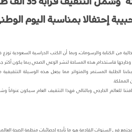
والبنات في 12 مدي
بة إحتفالا بمناسبة اليوم الوطني 80
خالية من الكتابة والرسومات، وبما أن الكتب الدراسية السعودية توزع
وخارجها فاستخدام هذه المساحة لنشر الوعي الصحي ربما يكون أكثر ج
أبناءنا الطلبة المستمر والمتواتر مما يجعل هذه الوسيلة التثقيفية 
 المملكة.
افتنا للعالم الخارجي وبالتالي فهذا التثقيف العام سيكون عنواناً وش
مجتمع في السنوات القادمة هو ما تأيده إحصائيات منظمة الصحة العالمية،