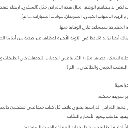
ت لكي لا يتفاقم الوضع. مثال هذه الأمراض مثل (السكري, ارتفاع ضغط ا
لربو، الالتهاب الكبدي, السرطان, حوادث السيارات.....الخ).
ة المقترحة سيساعد على الوقاية منها.
اك أيضا تزايد مُلاحظ في الآونة الأخيرة لمظاهر غير صحية بين أبناءنا ا
ئه لايمكن حصرها مثل ( الكتابة على الجدران, التجمعات في الطرقات ومضا
, التعصب الديني والطائفي ... الخ )
لدراسية
بر شريحة ممكنة.
150 كتاباً تدرس في جميع المراحل الدراسية يحتوي غلاف كل كتاب منها على صفحتين
اً لجميع الطلبة في داخل وخارج المملكة العربية السعودية.